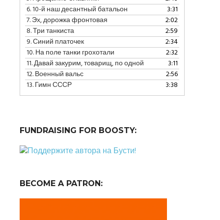
уменьшить
6.
10-й наш десантный батальон
3:31
громкость.
7.
Эх, дорожка фронтовая
2:02
8.
Три танкиста
2:59
9.
Синий платочек
2:34
10.
На поле танки грохотали
2:32
11.
Давай закурим, товарищ, по одной
3:11
12.
Военный вальс
2:56
13.
Гимн СССР
3:38
FUNDRAISING FOR BOOSTY:
BECOME A PATRON: