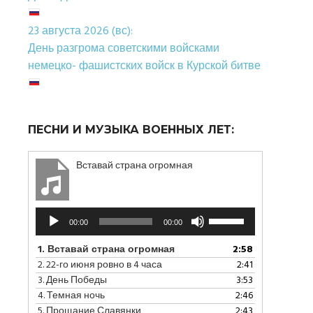
23 августа 2026 (вс):
День разгрома советскими войсками
немецко- фашистских войск в Курской битве
ПЕСНИ И МУЗЫКА ВОЕННЫХ ЛЕТ:
Вставай страна огромная
Аудиоплеер
Используйте
00:00
00:00
клавиши
вверх/
1.
Вставай страна огромная
2:58
вниз,
2.
22-го июня ровно в 4 часа
2:41
чтобы
3.
День Победы
3:53
увеличить
4.
Темная ночь
2:46
или
5.
Прощание Славянки
2:43