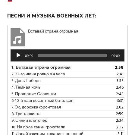
ПЕСНИ И МУЗЫКА ВОЕННЫХ ЛЕТ:
Вставай страна огромная
Аудиоплеер
00:00
00:00
1.
Вставай страна огромная
2:58
2.
22-го июня ровно в 4 часа
2:41
3.
День Победы
3:53
4.
Темная ночь
2:46
5.
Прощание Славянки
2:43
6.
10-й наш десантный батальон
3:31
7.
Эх, дорожка фронтовая
2:02
8.
Три танкиста
2:59
9.
Синий платочек
2:34
10.
На поле танки грохотали
2:32
11.
Давай закурим, товарищ, по одной
3:11