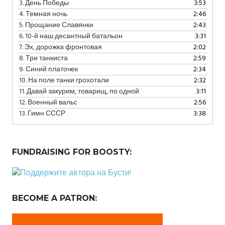
3.
День Победы
3:53
4.
Темная ночь
2:46
5.
Прощание Славянки
2:43
6.
10-й наш десантный батальон
3:31
7.
Эх, дорожка фронтовая
2:02
8.
Три танкиста
2:59
9.
Синий платочек
2:34
10.
На поле танки грохотали
2:32
11.
Давай закурим, товарищ, по одной
3:11
12.
Военный вальс
2:56
13.
Гимн СССР
3:38
FUNDRAISING FOR BOOSTY:
BECOME A PATRON: