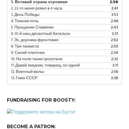
1.
Вставай страна огромная
2:58
2.
22-го июня ровно в 4 часа
2:41
3.
День Победы
3:53
4.
Темная ночь
2:46
5.
Прощание Славянки
2:43
6.
10-й наш десантный батальон
3:31
7.
Эх, дорожка фронтовая
2:02
8.
Три танкиста
2:59
9.
Синий платочек
2:34
10.
На поле танки грохотали
2:32
11.
Давай закурим, товарищ, по одной
3:11
12.
Военный вальс
2:56
13.
Гимн СССР
3:38
FUNDRAISING FOR BOOSTY:
BECOME A PATRON: