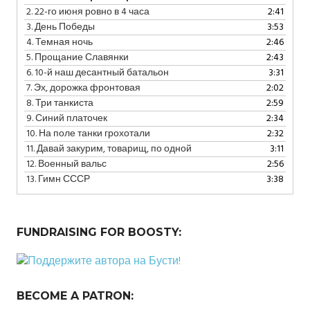
2.
22-го июня ровно в 4 часа
2:41
3.
День Победы
3:53
4.
Темная ночь
2:46
5.
Прощание Славянки
2:43
6.
10-й наш десантный батальон
3:31
7.
Эх, дорожка фронтовая
2:02
8.
Три танкиста
2:59
9.
Синий платочек
2:34
10.
На поле танки грохотали
2:32
11.
Давай закурим, товарищ, по одной
3:11
12.
Военный вальс
2:56
13.
Гимн СССР
3:38
FUNDRAISING FOR BOOSTY:
BECOME A PATRON: