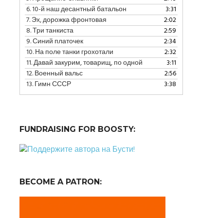
уменьшить
6.
10-й наш десантный батальон
3:31
громкость.
7.
Эх, дорожка фронтовая
2:02
8.
Три танкиста
2:59
9.
Синий платочек
2:34
10.
На поле танки грохотали
2:32
11.
Давай закурим, товарищ, по одной
3:11
12.
Военный вальс
2:56
13.
Гимн СССР
3:38
FUNDRAISING FOR BOOSTY:
BECOME A PATRON: