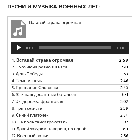
ПЕСНИ И МУЗЫКА ВОЕННЫХ ЛЕТ:
Вставай страна огромная
Аудиоплеер
00:00
00:00
1.
Вставай страна огромная
2:58
2.
22-го июня ровно в 4 часа
2:41
3.
День Победы
3:53
4.
Темная ночь
2:46
5.
Прощание Славянки
2:43
6.
10-й наш десантный батальон
3:31
7.
Эх, дорожка фронтовая
2:02
8.
Три танкиста
2:59
9.
Синий платочек
2:34
10.
На поле танки грохотали
2:32
11.
Давай закурим, товарищ, по одной
3:11
12.
Военный вальс
2:56