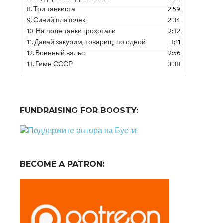
8.
Три танкиста
2:59
9.
Синий платочек
2:34
10.
На поле танки грохотали
2:32
11.
Давай закурим, товарищ, по одной
3:11
12.
Военный вальс
2:56
13.
Гимн СССР
3:38
FUNDRAISING FOR BOOSTY:
BECOME A PATRON: