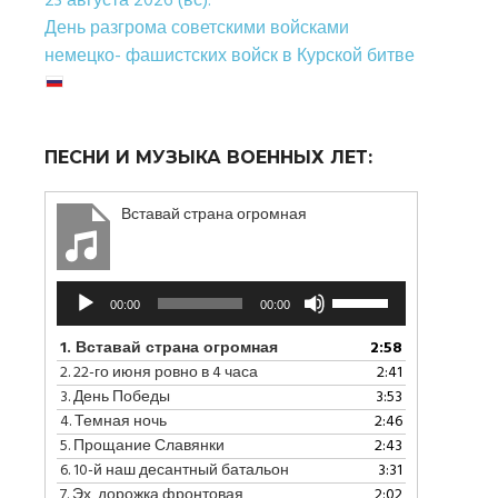
23 августа 2026 (вс):
День разгрома советскими войсками
немецко- фашистских войск в Курской битве
ПЕСНИ И МУЗЫКА ВОЕННЫХ ЛЕТ:
Вставай страна огромная
Аудиоплеер
Используйте
00:00
00:00
клавиши
вверх/
1.
Вставай страна огромная
2:58
вниз,
2.
22-го июня ровно в 4 часа
2:41
чтобы
3.
День Победы
3:53
увеличить
4.
Темная ночь
2:46
или
5.
Прощание Славянки
2:43
уменьшить
6.
10-й наш десантный батальон
3:31
громкость.
7.
Эх, дорожка фронтовая
2:02