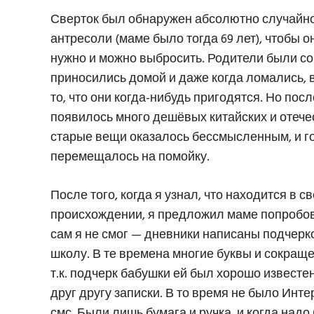
Сверток был обнаружен абсолютно случайно
антресоли (маме было тогда 69 лет), чтобы он
нужно и можно выбросить. Родители были сов
приносились домой и даже когда ломались, 
то, что они когда-нибудь пригодятся. Но пос
появилось много дешёвых китайских и отече
старые вещи оказалось бессмысленным, и год
перемещалось на помойку.
После того, когда я узнал, что находится в 
происхождении, я предложил маме попробова
сам я не смог — дневники написаны подчер
школу. В те времена многие буквы и сокраще
т.к. подчерк бабушки ей был хорошо известе
друг другу записки. В то время не было Ин
смс. Были лишь бумага и ручка, и когда надо