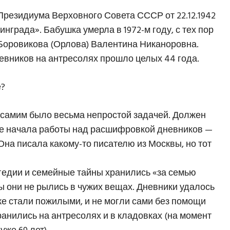
Президиума Верховного Совета СССР от 22.12.1942
града». Бабушка умерла в 1972-м году, с тех пор
 Боровикова (Орлова) Валентина Никаноровна.
вников на антресолях прошло целых 44 года.
е?
у самим было весьма непростой задачей. Должен
сле начала работы над расшифровкой дневников —
Она писала какому-то писателю из Москвы, но тот
агедии и семейные тайны хранились «за семью
бы они не рылись в чужих вещах. Дневники удалось
же стали пожилыми, и не могли сами без помощи
анились на антресолях и в кладовках (на момент