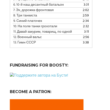
уменьшить
6.
10-й наш десантный батальон
3:31
громкость.
7.
Эх, дорожка фронтовая
2:02
8.
Три танкиста
2:59
9.
Синий платочек
2:34
10.
На поле танки грохотали
2:32
11.
Давай закурим, товарищ, по одной
3:11
12.
Военный вальс
2:56
13.
Гимн СССР
3:38
FUNDRAISING FOR BOOSTY:
BECOME A PATRON: