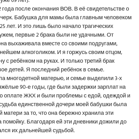
же 69 лет).
2 года после окончания ВОВ. В её свидетельстве о
очерк. Бабушка для мамы была главным человеком
 25 лет. И это лишь было начало трагических
мужем, первые 2 брака были не удачными. От
 она выхаживала вместе со своими подругами,
ьнейшем алкоголиком. И я горжусь своим отцом,
 с ребёнком на руках. И только третий брак
ое детей. Я последний ребёнок в семье.
ла многодетной матерью, и семье выделили 3-х
яжёлые 90-е годы, где были задержки зарплат на
 по оплате ЖКХ и были проблемы с едой, одеждой и
 судьба единственной дочери моей бабушки была
й матери за то, что она бережно хранила эти
на помойку. Благодаря ей эти дневники дожили до
ался их дальнейшей судьбой.