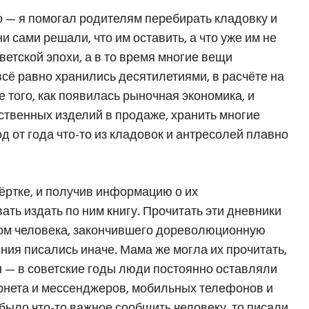
 — я помогал родителям перебирать кладовку и
и сами решали, что им оставить, а что уже им не
етской эпохи, а в то время многие вещи
всё равно хранились десятилетиями, в расчёте на
ле того, как появилась рыночная экономика, и
ственных изделий в продаже, хранить многие
 от года что-то из кладовок и антресолей плавно
свёртке, и получив информацию о их
ть издать по ним книгу. Прочитать эти дневники
ком человека, закончившего дореволюционную
ния писались иначе. Мама же могла их прочитать,
н — в советские годы люди постоянно оставляли
тернета и мессенджеров, мобильных телефонов и
 было что-то важное сообщить человеку, то писали