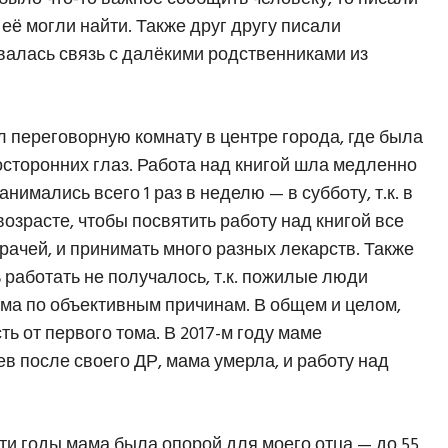
 её могли найти. Также друг другу писали
алась связь с далёкими родственниками из
 переговорную комнату в центре города, где была
осторонних глаз. Работа над книгой шла медленно
имались всего 1 раз в неделю — в субботу, т.к. в
возрасте, чтобы посвятить работу над книгой все
ачей, и принимать много разных лекарств. Также
ь работать не получалось, т.к. пожилые люди
ома по объективным причинам. В общем и целом,
 от первого тома. В 2017-м году маме
ев после своего ДР, мама умерла, и работу над
эти годы мама была опорой для моего отца — до 55