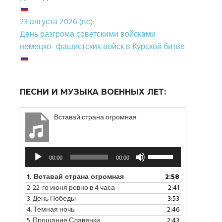
23 августа 2026 (вс):
День разгрома советскими войсками
немецко- фашистских войск в Курской битве
ПЕСНИ И МУЗЫКА ВОЕННЫХ ЛЕТ:
Вставай страна огромная
Аудиоплеер
Используйте
00:00
00:00
клавиши
вверх/
1.
Вставай страна огромная
2:58
вниз,
2.
22-го июня ровно в 4 часа
2:41
чтобы
3.
День Победы
3:53
увеличить
4.
Темная ночь
2:46
или
5.
Прощание Славянки
2:43