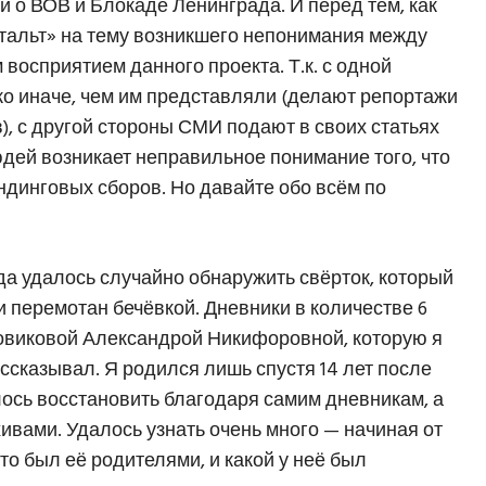
ги о ВОВ и Блокаде Ленинграда. И перед тем, как
ештальт» на тему возникшего непонимания между
осприятием данного проекта. Т.к. с одной
о иначе, чем им представляли (делают репортажи
), с другой стороны СМИ подают в своих статьях
дей возникает неправильное понимание того, что
динговых сборов. Но давайте обо всём по
гда удалось случайно обнаружить свёрток, который
и перемотан бечёвкой. Дневники в количестве 6
овиковой Александрой Никифоровной, которую я
рассказывал. Я родился лишь спустя 14 лет после
ось восстановить благодаря самим дневникам, а
ивами. Удалось узнать очень много — начиная от
 кто был её родителями, и какой у неё был