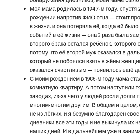
обнаружения дневников, моей маме было у
Моя мама родилась в 1947-м году, спустя 
рождении напротив ФИО отца — стоит пр
в жизни, и она потеряла её, когда ей было
событий в её жизни — она 3 раза была за
второго брака остался ребёнок, которого
потому что её второй муж оказался в дал
который не побоялся взять в жёны женщину
оказался счастливым — появилось ещё дв
С моим рождением в 1986-м году мама ста
комнатную квартиру. А потом наступили т
заводах, из-за чего у людей росли долги
многим-многим другим. В общем и целом,
не из лёгких, и я безумно благодарен свое
дневники все эти годы и не выкинула их 
наших дней. И в дальнейшем уже я заним