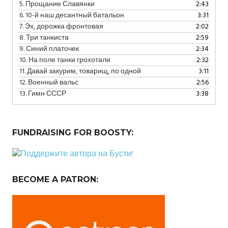
5.
Прощание Славянки
2:43
6.
10-й наш десантный батальон
3:31
7.
Эх, дорожка фронтовая
2:02
8.
Три танкиста
2:59
9.
Синий платочек
2:34
10.
На поле танки грохотали
2:32
11.
Давай закурим, товарищ, по одной
3:11
12.
Военный вальс
2:56
13.
Гимн СССР
3:38
FUNDRAISING FOR BOOSTY:
BECOME A PATRON: