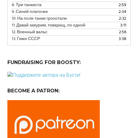
8.
Три танкиста
2:59
9.
Синий платочек
2:34
10.
На поле танки грохотали
2:32
11.
Давай закурим, товарищ, по одной
3:11
12.
Военный вальс
2:56
13.
Гимн СССР
3:38
FUNDRAISING FOR BOOSTY:
BECOME A PATRON: