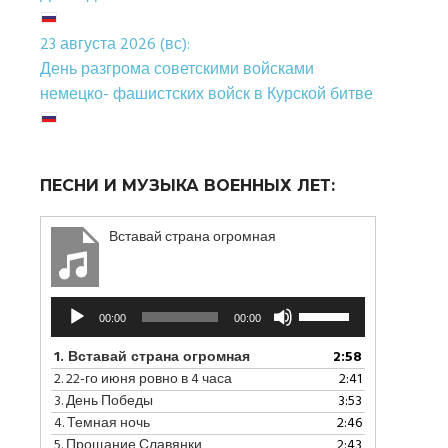
23 августа 2026 (вс):
День разгрома советскими войсками
немецко- фашистских войск в Курской битве
ПЕСНИ И МУЗЫКА ВОЕННЫХ ЛЕТ:
Вставай страна огромная
Аудиоплеер
Используйте
00:00
00:00
клавиши
вверх/
1.
Вставай страна огромная
2:58
вниз,
2.
22-го июня ровно в 4 часа
2:41
чтобы
3.
День Победы
3:53
увеличить
4.
Темная ночь
2:46
или
5.
Прощание Славянки
2:43