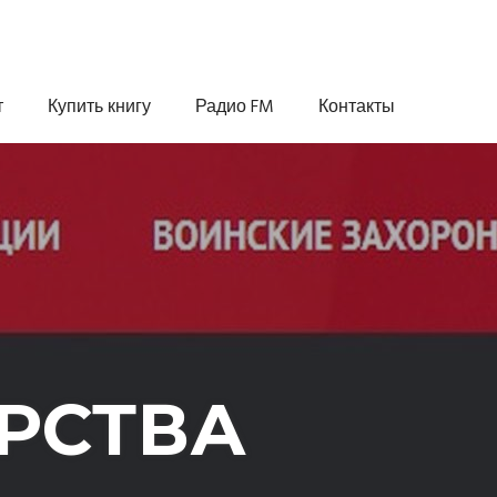
т
Купить книгу
Радио FM
Контакты
РСТВА