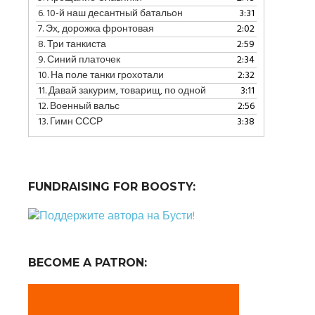
уменьшить
6.
10-й наш десантный батальон
3:31
громкость.
7.
Эх, дорожка фронтовая
2:02
8.
Три танкиста
2:59
9.
Синий платочек
2:34
10.
На поле танки грохотали
2:32
11.
Давай закурим, товарищ, по одной
3:11
12.
Военный вальс
2:56
13.
Гимн СССР
3:38
FUNDRAISING FOR BOOSTY:
BECOME A PATRON: