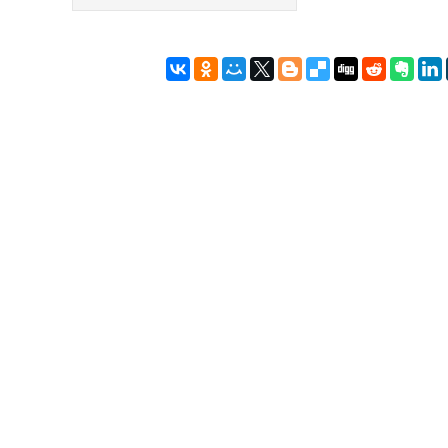
по
записям