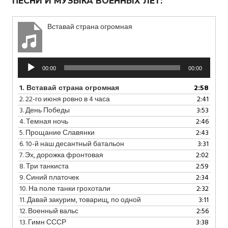
ПЕСНИ И МУЗЫКА ВОЕННЫХ ЛЕТ:
Вставай страна огромная
Аудиоплеер
00:00
00:00
1.
Вставай страна огромная
2:58
2.
22-го июня ровно в 4 часа
2:41
3.
День Победы
3:53
4.
Темная ночь
2:46
5.
Прощание Славянки
2:43
6.
10-й наш десантный батальон
3:31
7.
Эх, дорожка фронтовая
2:02
8.
Три танкиста
2:59
9.
Синий платочек
2:34
10.
На поле танки грохотали
2:32
11.
Давай закурим, товарищ, по одной
3:11
12.
Военный вальс
2:56
13.
Гимн СССР
3:38