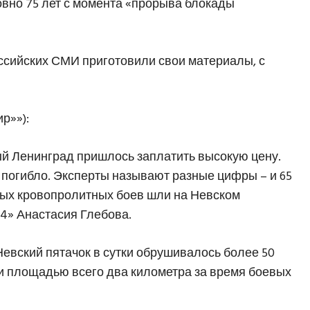
ровно 75 лет с момента «прорыва блокады
ссийских СМИ приготовили свои материалы, с
р»»):
ый Ленинград пришлось заплатить высокую цену.
т погибло. Эксперты называют разные цифры – и 65
амых кровопролитных боев шли на Невском
4» Анастасия Глебова.
евский пятачок в сутки обрушивалось более 50
ли площадью всего два километра за время боевых