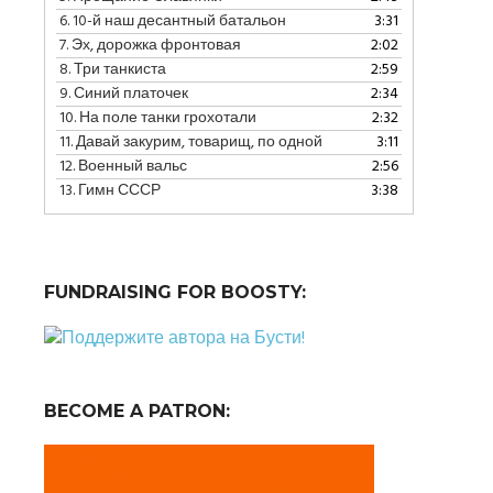
уменьшить
6.
10-й наш десантный батальон
3:31
громкость.
7.
Эх, дорожка фронтовая
2:02
8.
Три танкиста
2:59
9.
Синий платочек
2:34
10.
На поле танки грохотали
2:32
11.
Давай закурим, товарищ, по одной
3:11
12.
Военный вальс
2:56
13.
Гимн СССР
3:38
FUNDRAISING FOR BOOSTY:
BECOME A PATRON: