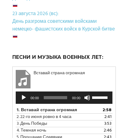
23 августа 2026 (вс):
День разгрома советскими войсками
немецко- фашистских войск в Курской битве
ПЕСНИ И МУЗЫКА ВОЕННЫХ ЛЕТ:
Вставай страна огромная
Аудиоплеер
Используйте
00:00
00:00
клавиши
вверх/
1.
Вставай страна огромная
2:58
вниз,
2.
22-го июня ровно в 4 часа
2:41
чтобы
3.
День Победы
3:53
увеличить
4.
Темная ночь
2:46
или
5.
Прощание Славянки
2:43