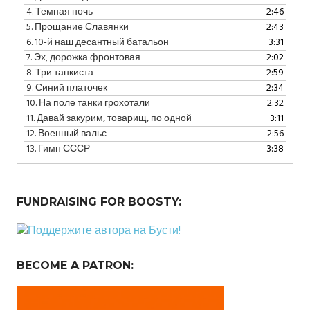
4.
Темная ночь
2:46
5.
Прощание Славянки
2:43
6.
10-й наш десантный батальон
3:31
7.
Эх, дорожка фронтовая
2:02
8.
Три танкиста
2:59
9.
Синий платочек
2:34
10.
На поле танки грохотали
2:32
11.
Давай закурим, товарищ, по одной
3:11
12.
Военный вальс
2:56
13.
Гимн СССР
3:38
FUNDRAISING FOR BOOSTY:
BECOME A PATRON: