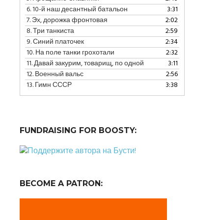
уменьшить
6.
10-й наш десантный батальон
3:31
громкость.
7.
Эх, дорожка фронтовая
2:02
8.
Три танкиста
2:59
9.
Синий платочек
2:34
10.
На поле танки грохотали
2:32
11.
Давай закурим, товарищ, по одной
3:11
12.
Военный вальс
2:56
13.
Гимн СССР
3:38
FUNDRAISING FOR BOOSTY:
BECOME A PATRON: