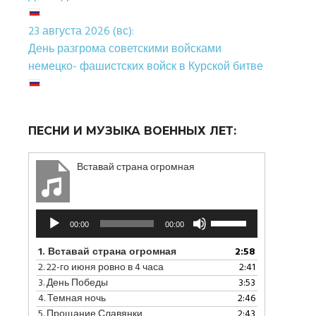
23 августа 2026 (вс):
День разгрома советскими войсками
немецко- фашистских войск в Курской битве
ПЕСНИ И МУЗЫКА ВОЕННЫХ ЛЕТ:
Вставай страна огромная
Аудиоплеер
Используйте
00:00
00:00
клавиши
вверх/
1.
Вставай страна огромная
2:58
вниз,
2.
22-го июня ровно в 4 часа
2:41
чтобы
3.
День Победы
3:53
увеличить
4.
Темная ночь
2:46
или
5.
Прощание Славянки
2:43