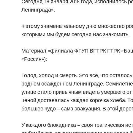
Сегодня, 18 января 2018 года, исполнилось 
Ленинграда».
К этому знаменательному дню множество ро
которыми мы будем сегодня Вас знакомить.
Материал «филиала ФГУП ВГТРК ГТРК «Башк
«Россия»):
Голод, холод и смерть. Это всё, что остало
родном осажденном Ленинграде. Семилетней 
улице стало привычным видеть умершего от г
ценой доставалась каждая корочка хлеба. Т
большее чудо – сама эвакуация. В этой дор
У каждого блокадника – своя трагическая и