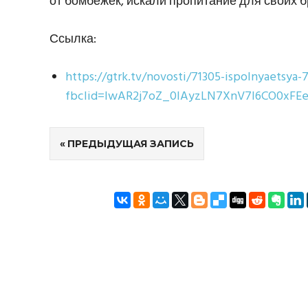
от бомбежек, искали пропитание для своих б
Ссылка:
https://gtrk.tv/novosti/71305-ispolnyaetsya-
fbclid=IwAR2j7oZ_0lAyzLN7XnV7I6CO0xFEeD
Навигация
ПРЕДЫДУЩАЯ ЗАПИСЬ
по
записям