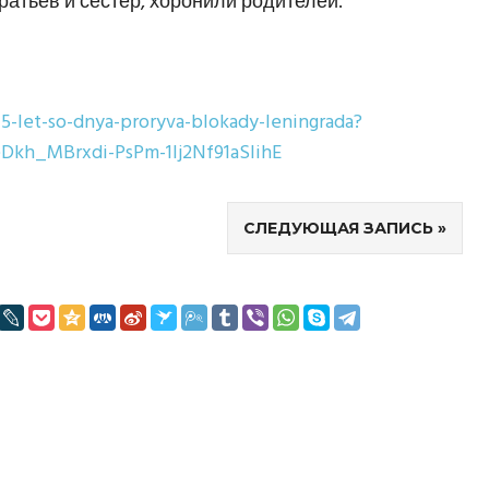
ратьев и сестер, хоронили родителей.
75-let-so-dnya-proryva-blokady-leningrada?
kh_MBrxdi-PsPm-1Ij2Nf91aSIihE
СЛЕДУЮЩАЯ ЗАПИСЬ