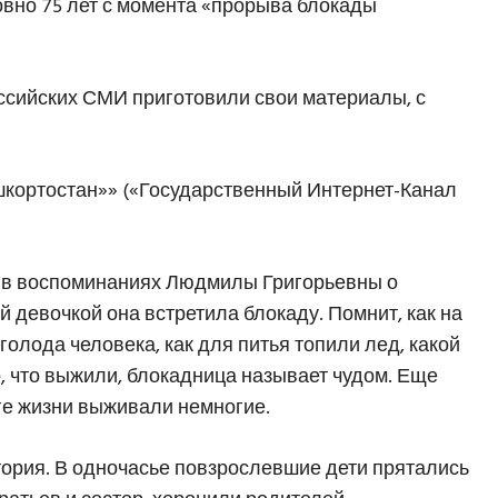
ровно 75 лет с момента «прорыва блокады
ссийских СМИ приготовили свои материалы, с
ортостан»» («Государственный Интернет-Канал
сь в воспоминаниях Людмилы Григорьевны о
девочкой она встретила блокаду. Помнит, как на
олода человека, как для питья топили лед, какой
о, что выжили, блокадница называет чудом. Еще
оге жизни выживали немногие.
стория. В одночасье повзрослевшие дети прятались