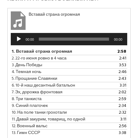
Вставай страна огромная
Аудиоплеер
00:00
00:00
1.
Вставай страна огромная
2:58
2.
22-го июня ровно в 4 часа
2:41
3.
День Победы
3:53
4.
Темная ночь
2:46
5.
Прощание Славянки
2:43
6.
10-й наш десантный батальон
3:31
7.
Эх, дорожка фронтовая
2:02
8.
Три танкиста
2:59
9.
Синий платочек
2:34
10.
На поле танки грохотали
2:32
11.
Давай закурим, товарищ, по одной
3:11
12.
Военный вальс
2:56
13.
Гимн СССР
3:38