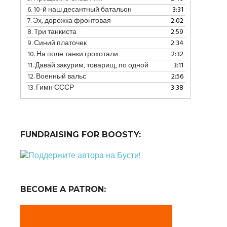
уменьшить
6.
10-й наш десантный батальон
3:31
громкость.
7.
Эх, дорожка фронтовая
2:02
8.
Три танкиста
2:59
9.
Синий платочек
2:34
10.
На поле танки грохотали
2:32
11.
Давай закурим, товарищ, по одной
3:11
12.
Военный вальс
2:56
13.
Гимн СССР
3:38
FUNDRAISING FOR BOOSTY:
BECOME A PATRON: