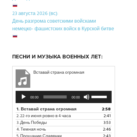
23 августа 2026 (вс):
День разгрома советскими войсками
немецко- фашистских войск в Курской битве
ПЕСНИ И МУЗЫКА ВОЕННЫХ ЛЕТ:
Вставай страна огромная
Аудиоплеер
Используйте
00:00
00:00
клавиши
вверх/
1.
Вставай страна огромная
2:58
вниз,
2.
22-го июня ровно в 4 часа
2:41
чтобы
3.
День Победы
3:53
увеличить
4.
Темная ночь
2:46
или
5.
Прощание Славянки
2:43