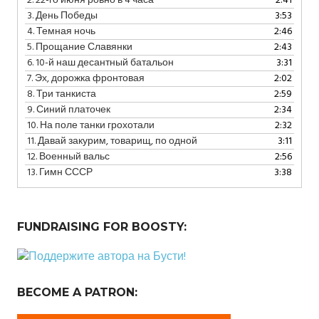
2.
22-го июня ровно в 4 часа
2:41
3.
День Победы
3:53
4.
Темная ночь
2:46
5.
Прощание Славянки
2:43
6.
10-й наш десантный батальон
3:31
7.
Эх, дорожка фронтовая
2:02
8.
Три танкиста
2:59
9.
Синий платочек
2:34
10.
На поле танки грохотали
2:32
11.
Давай закурим, товарищ, по одной
3:11
12.
Военный вальс
2:56
13.
Гимн СССР
3:38
FUNDRAISING FOR BOOSTY:
BECOME A PATRON: