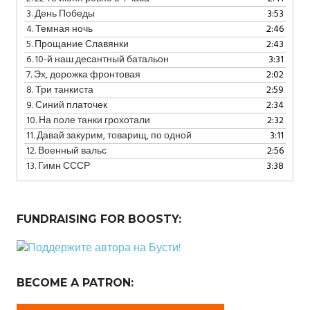
3.
День Победы
3:53
4.
Темная ночь
2:46
5.
Прощание Славянки
2:43
6.
10-й наш десантный батальон
3:31
7.
Эх, дорожка фронтовая
2:02
8.
Три танкиста
2:59
9.
Синий платочек
2:34
10.
На поле танки грохотали
2:32
11.
Давай закурим, товарищ, по одной
3:11
12.
Военный вальс
2:56
13.
Гимн СССР
3:38
FUNDRAISING FOR BOOSTY:
BECOME A PATRON: