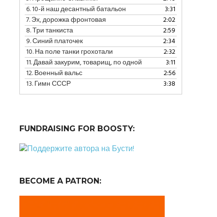
уменьшить
6.
10-й наш десантный батальон
3:31
громкость.
7.
Эх, дорожка фронтовая
2:02
8.
Три танкиста
2:59
9.
Синий платочек
2:34
10.
На поле танки грохотали
2:32
11.
Давай закурим, товарищ, по одной
3:11
12.
Военный вальс
2:56
13.
Гимн СССР
3:38
FUNDRAISING FOR BOOSTY:
BECOME A PATRON: