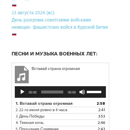
23 августа 2026 (вс):
День разгрома советскими войсками
немецко- фашистских войск в Курской битве
ПЕСНИ И МУЗЫКА ВОЕННЫХ ЛЕТ:
Вставай страна огромная
Аудиоплеер
Используйте
00:00
00:00
клавиши
вверх/
1.
Вставай страна огромная
2:58
вниз,
2.
22-го июня ровно в 4 часа
2:41
чтобы
3.
День Победы
3:53
увеличить
4.
Темная ночь
2:46
или
5.
Прощание Славянки
2:43