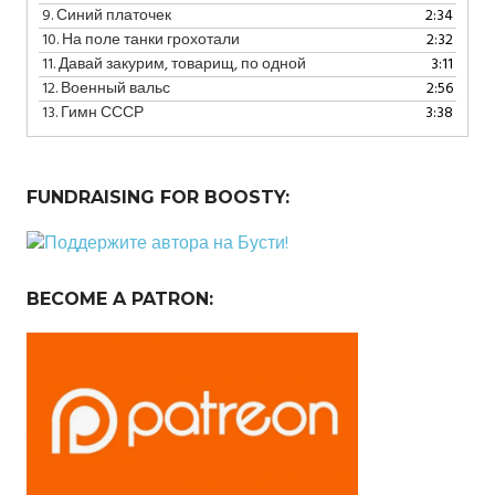
9.
Синий платочек
2:34
10.
На поле танки грохотали
2:32
11.
Давай закурим, товарищ, по одной
3:11
12.
Военный вальс
2:56
13.
Гимн СССР
3:38
FUNDRAISING FOR BOOSTY:
BECOME A PATRON: