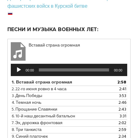
фашистских войск в Курской битве
ПЕСНИ И МУЗЫКА ВОЕННЫХ ЛЕТ:
Вставай страна огромная
Аудиоплеер
00:00
00:00
1.
Вставай страна огромная
2:58
2.
22-го июня ровно в 4 часа
2:41
3.
День Победы
3:53
4.
Темная ночь
2:46
5.
Прощание Славянки
2:43
6.
10-й наш десантный батальон
3:31
7.
Эх, дорожка фронтовая
2:02
8.
Три танкиста
2:59
9.
Синий платочек
2:34