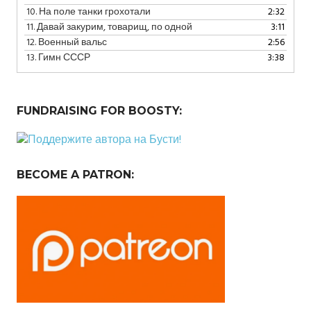
10.
На поле танки грохотали
2:32
11.
Давай закурим, товарищ, по одной
3:11
12.
Военный вальс
2:56
13.
Гимн СССР
3:38
FUNDRAISING FOR BOOSTY:
BECOME A PATRON: