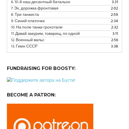
6.
10-й наш десантный батальон
3:31
7.
Эх, дорожка фронтовая
2:02
8.
Три танкиста
2:59
9.
Синий платочек
2:34
10.
На поле танки грохотали
2:32
11.
Давай закурим, товарищ, по одной
3:11
12.
Военный вальс
2:56
13.
Гимн СССР
3:38
FUNDRAISING FOR BOOSTY:
BECOME A PATRON: